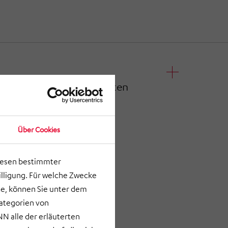
zählt zu den beliebtesten
lands
Über Cookies
lesen bestimmter
lligung. Für welche Zwecke
e, können Sie unter dem
Kategorien von
N alle der erläuterten