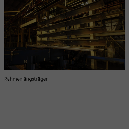
R
Rahmenlängsträger