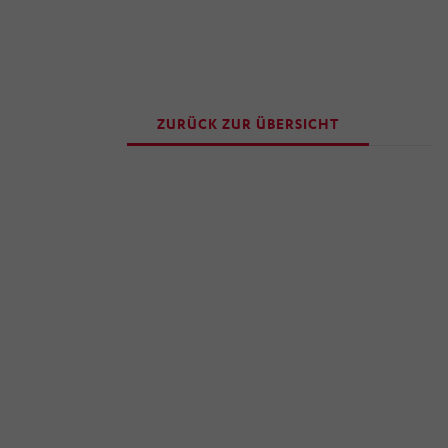
„Einwilligung widerrufen“ klicken. Über die dortige
Schaltfläche „Einwilligung ändern“ können Sie zudem
Ihre getroffenen Einstellungen anpassen.
ZURÜCK ZUR ÜBERSICHT