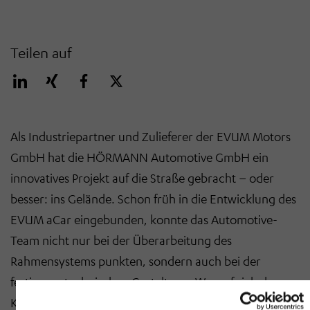
Teilen auf
Als Industriepartner und Zulieferer der EVUM Motors
GmbH hat die HÖRMANN Automotive GmbH ein
innovatives Projekt auf die Straße gebracht – oder
besser: ins Gelände. Schon früh in die Entwicklung des
EVUM aCar eingebunden, konnte das Automotive-
Team nicht nur bei der Überarbeitung des
Rahmensystems punkten, sondern auch bei der
fertigungstechnischen Gestaltung. Worauf sich der
Kunde immer verlassen konnte: absolute Planungs-