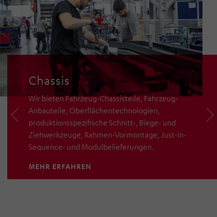
Chassis
Wir bieten Fahrzeug-Chassisteile, Fahrzeug-
Anbauteile, Oberflächentechnologien,
produktionsspezifische Schnitt-, Biege- und
Ziehwerkzeuge, Rahmen-Vormontage, Just-In-
Sequence- und Modulbelieferungen.
MEHR ERFAHREN