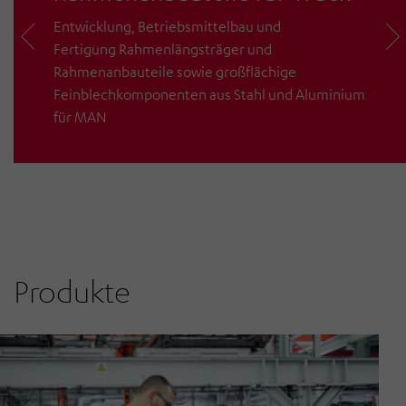
Entwicklung, Betriebsmittelbau und
Fertigung Rahmenlängsträger und
Rahmenanbauteile sowie großflächige
Feinblechkomponenten aus Stahl und Aluminium
für MAN
Produkte
Chassis
Body-in-White
Seitenverkleidung