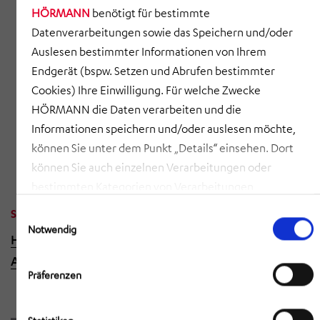
HÖRMANN
benötigt für bestimmte
Aufbringen der Anschlüsse mittels Induktions-
Datenverarbeitungen sowie das Speichern und/oder
und Hartlöten
Auslesen bestimmter Informationen von Ihrem
Endgerät (bspw. Setzen und Abrufen bestimmter
Rohrendenbearbeitung nach Kundenzeichnung
Cookies) Ihre Einwilligung. Für welche Zwecke
Erstbemusterung neuer Leitungen
HÖRMANN die Daten verarbeiten und die
Informationen speichern und/oder auslesen möchte,
Fahrzeugbezogene Anlieferung („one-set-flow“),
können Sie unter dem Punkt „Details“ einsehen. Dort
„just-in-time“ oder „just-in-sequence“
können Sie auch einzelnen Verarbeitungen oder
bestimmten Kategorien von Verarbeitungen
zustimmen. Mit Klick auf „COOKIES ZULASSEN“ willigen
Einwilligungsauswahl
Sind Sie interessiert an diesem Produkt?
Sie ein, dass HÖRMANN alle der erläuterten
Notwendig
Hier finden Sie die Kontaktdaten von HÖRMANN
Informationen speichern sowie auslesen und damit
Automotive in Saarbrücken.
zusammenhängende Datenverarbeitungen vornehmen
Präferenzen
darf, die nicht ohnehin unbedingt erforderlich sind,
damit HÖRMANN Ihnen diese Webseite zur Verfügung