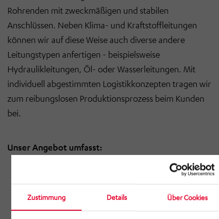
Rohrenden mit zweckmäßigen und stabilen
Anschlüssen. Neben Klima- und Kraftstoffleitungen
können wir auf diese Weise auch diverse andere
Leitungstypen anfertigen - beispielsweise
Hydraulikleitungen, Öl- oder Wasserleitungen. Mit
individuell abgestimmten Logistikkonzepten tragen wir
zum reibungslosen Produktionsprozess beim Kunden
bei.
Unser Angebot umfasst:
Rohrbiegen von Durchmesser 2-70 mm nach
vorgegebenem Biegeradius
Zustimmung
Details
Über Cookies
Biegen von Stahl-, Edelstahl-, Kupfer-, Messing-
und Aluminiumrohren