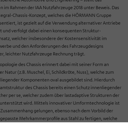
 im Rahmen der IAA Nutzfahrzeuge 2018 unter Beweis. Das
ntegral-Chassis-Konzept, welches die HÖRMANN Gruppe
sentiert, ist gezielt auf die Verwendung alternativer Antriebe
rt und verfolgt dabei einen konsequenten Struktur-
satz, welcher insbesondere der Kostensensitivität im
werbe und den Anforderungen des Fahrzeugdesigns
rter, leichter Nutzfahrzeuge Rechnung trägt.
pologie des Chassis erinnert dabei mit seiner Form an
er Natur (z.B. Muschel, Ei, Schildkröte, Nuss), welche zum
liegender Komponenten oval ausgebildet sind. Hierdurch
samtstruktur des Chassis bereits einen Schutz innenliegender
her per se, welcher zudem über lastadaptive Strukturen der
unterstützt wird. Mittels innovativer Umformtechnologie ist
m Zusammenhang gelungen, ebenso nach dem Vorbild der
ngepasste Mehrkammerprofile aus Stahl zu fertigen, welche
er nichtlinearen Struktur des Chassis folgen und zudem über