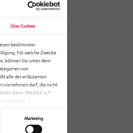
Über Cookies
lesen bestimmter
lligung. Für welche Zwecke
e, können Sie unter dem
Kategorien von
N alle der erläuterten
 vornehmen darf, die nicht
llen kann. Mit Klick auf
ie die damit
st bei Klick auf „ANPASSEN“
erden nur die Informationen
Marketing
Verfügung gestellt werden
rze Schaltfläche am unteren