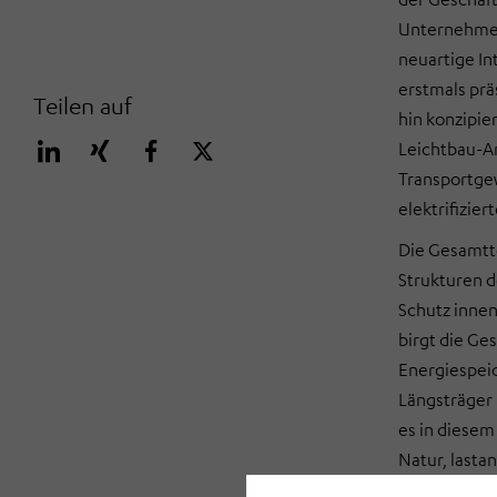
Unternehmen
neuartige I
erstmals prä
Teilen auf
hin konzipie
Leichtbau-An
Transportge
elektrifizie
Die Gesamtto
Strukturen d
Schutz innen
birgt die Ge
Energiespeic
Längsträger 
es in diese
Natur, lasta
einerseits d