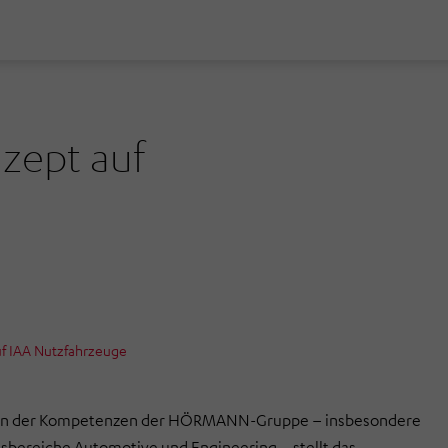
zept auf
uf IAA Nutzfahrzeuge
en der Kompetenzen der HÖRMANN-Gruppe – insbesondere
sbereiche Automotive und Engineering – stellt das