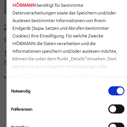
HÖRMANN
benötigt für bestimmte
Datenverarbeitungen sowie das Speichern und/oder
Auslesen bestimmter Informationen von Ihrem
LEITUNG MARKETING & KOMMUNIKATION,
Endgerät (bspw. Setzen und Abrufen bestimmter
PRESSE-, MEDIENKONTAKT
Cookies) Ihre Einwilligung. Für welche Zwecke
Celina Begolli
HÖRMANN die Daten verarbeiten und die
Informationen speichern und/oder auslesen möchte,
T +49 8091 5630-0
können Sie unter dem Punkt „Details“ einsehen. Dort
marketing@hoermann-gruppe.com
können Sie auch einzelnen Verarbeitungen oder
bestimmten Kategorien von Verarbeitungen
ADRESSE ALS .VCF-DATEI
zustimmen. Mit Klick auf „COOKIES ZULASSEN“ willigen
Einwilligungsauswahl
Sie ein, dass HÖRMANN alle der erläuterten
Notwendig
Informationen speichern sowie auslesen und damit
zusammenhängende Datenverarbeitungen vornehmen
Präferenzen
darf, die nicht ohnehin unbedingt erforderlich sind,
damit HÖRMANN Ihnen diese Webseite zur Verfügung