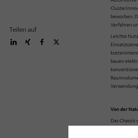
Clusterinnov
beworben. De
Verfahren un
Teilen auf
Leichte Nutz
Einsatzszena
kostenintens
bauen elektr
konventionel
Raumvolumen
Verwendung a
Von der Natu
Das Chassis
alternativer 
unterschiedl