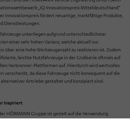
ationswettbewerb „IQ Innovationspreis Mitteldeutschland“
r Innovationspreis fördert neuartige, marktfähige Produkte,
d Dienstleistungen.
fahrzeuge unterliegen aufgrund unterschiedlichster
rien einer sehr hohen Varianz, welche aktuell nur
iv über eine hohe Werkzeuganzahl zu realisieren ist. Zudem
ifizierte, leichte Nutzfahrzeuge in der Großserie oftmals auf
len Verbrenner-Plattformen auf. Hierdurch wird wertvolles
 verschenkt, da diese Fahrzeuge nicht konsequent auf die
lternativer Antriebe gestaltet und konzipiert sind.
r inspiriert
 der HÖRMANN Gruppe ist gezielt auf die Verwendung
Antriebe gestaltet und stellt eine Universalplattform für
iche Aufbauten dar. Es verfolgt einen konsequenten