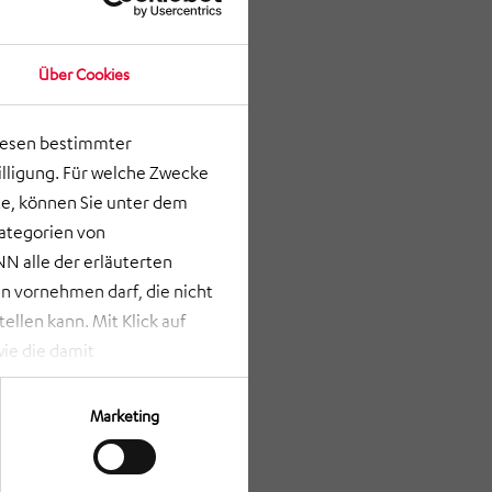
Über Cookies
lesen bestimmter
lligung. Für welche Zwecke
e, können Sie unter dem
Kategorien von
N alle der erläuterten
 vornehmen darf, die nicht
llen kann. Mit Klick auf
ie die damit
st bei Klick auf „ANPASSEN“
erden nur die Informationen
Marketing
Verfügung gestellt werden
rze Schaltfläche am unteren