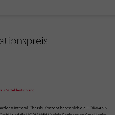
tionspreis
eis Mitteldeutschland
artigen Integral-Chassis-Konzept haben sich die HÖRMANN
 GmbH und die HÖRMANN Vehicle Engineering GmbH beim