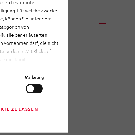
lesen bestimmter
lligung. Für welche Zwecke
e, können Sie unter dem
Kategorien von
A Nutzfahrzeuge
N alle der erläuterten
 vornehmen darf, die nicht
llen kann. Mit Klick auf
ie die damit
st bei Klick auf „ANPASSEN“
erden nur die Informationen
Marketing
Verfügung gestellt werden
rze Schaltfläche am unteren
m Anschluss auf „Einwilligung
re getroffenen Einstellungen
KIE ZULASSEN