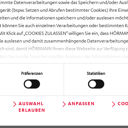
timmte Datenverarbeitungen sowie das Speichern und/oder Aus
gerät (bspw. Setzen und Abrufen bestimmter Cookies) Ihre Einwi
ten und die Informationen speichern und/oder auslesen möcht
Sep 2018
ort können Sie auch einzelnen Verarbeitungen oder bestimmten 
HÖRMANN Talk auf IA
it Klick auf „COOKIES ZULASSEN“ willigen Sie ein, dass HÖRMAN
wie auslesen und damit zusammenhängende Datenverarbeitungen
ch sind, damit HÖRMANN Ihnen diese Webseite zur Verfügung ste
 Sie nur die Speicherung/das Auslesen der Informationen sow
rbeitungen, die Sie aktiv ausgewählt haben. Eine Anpassung i
 NOTWENDIGE COOKIES“ lehnen Sie Ihre Einwilligung ab und es w
Präferenzen
Statistiken
die unbedingt erforderlich sind, damit Ihnen diese Website zur 
en Sie über das Aufrufen der Cookie-Einstellungen (runde, schwa
geltlos und mit Wirkung für die Zukunft widerrufen, indem Sie i
 dortige Schaltfläche „Einwilligung ändern“ können Sie zudem Ih
AUSWAHL
ANPASSEN
COO
ERLAUBEN