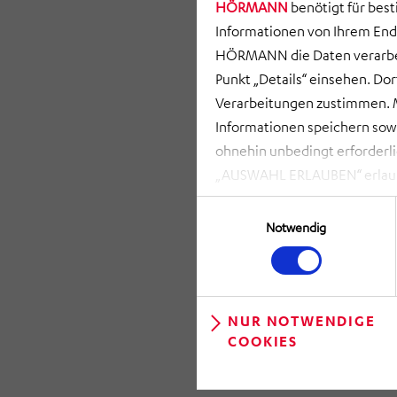
HÖRMANN
benötigt für bes
Informationen von Ihrem End
HÖRMANN die Daten verarbei
Punkt „Details“ einsehen. D
Verarbeitungen zustimmen. M
Informationen speichern so
ohnehin unbedingt erforderli
„AUSWAHL ERLAUBEN“ erlauben
zusammenhängenden Datenvera
Einwilligungsauswahl
möglich. Bei Klick auf „NUR
Notwendig
gespeichert und ausgelesen, 
kann. Ihre Einwilligung könn
linken Rand der Webseite) ent
widerrufen“ klicken. Über die
NUR NOTWENDIGE
COOKIES
anpassen.