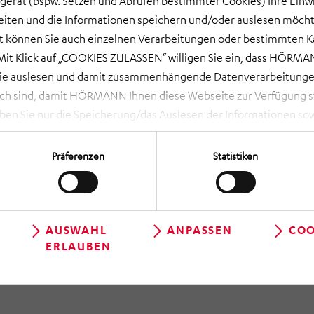
gerät (bspw. Setzen und Abrufen bestimmter Cookies) Ihre Einwi
ten und die Informationen speichern und/oder auslesen möcht
ort können Sie auch einzelnen Verarbeitungen oder bestimmten 
it Klick auf „COOKIES ZULASSEN“ willigen Sie ein, dass HÖRMAN
wie auslesen und damit zusammenhängende Datenverarbeitungen
ch sind, damit HÖRMANN Ihnen diese Webseite zur Verfügung ste
 Sie nur die Speicherung/das Auslesen der Informationen sow
rbeitungen, die Sie aktiv ausgewählt haben. Eine Anpassung i
 NOTWENDIGE COOKIES“ lehnen Sie Ihre Einwilligung ab und es w
Präferenzen
Statistiken
die unbedingt erforderlich sind, damit Ihnen diese Website zur 
en Sie über das Aufrufen der Cookie-Einstellungen (runde, schwa
geltlos und mit Wirkung für die Zukunft widerrufen, indem Sie i
k Bräuer
 dortige Schaltfläche „Einwilligung ändern“ können Sie zudem Ih
AUSWAHL
ANPASSEN
COO
ERLAUBEN
 Abt. Sro.