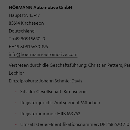
HÖRMANN Automotive GmbH
Hauptstr. 45-47
85614 Kirchseeon
Deutschland
T +49 8091 5630-0
F +49 8091 5630-195
info@hoermann-automotive.com
Vertreten durch die Geschäftsführung: Christian Petters, Pas
Lechler
Einzelprokura: Johann Schmid-Davis
Sitz der Gesellschaft: Kirchseeon
Registergericht: Amtsgericht München
Registernummer: HRB 163 762
Umsatzsteuer-Identifikationsnummer: DE 258 620 710