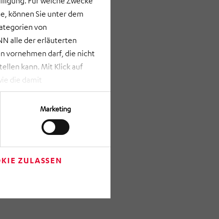
lligung. Für welche Zwecke
e, können Sie unter dem
Kategorien von
N alle der erläuterten
 vornehmen darf, die nicht
llen kann. Mit Klick auf
ie die damit
st bei Klick auf „ANPASSEN“
erden nur die Informationen
Marketing
Verfügung gestellt werden
rze Schaltfläche am unteren
m Anschluss auf „Einwilligung
re getroffenen Einstellungen
KIE ZULASSEN