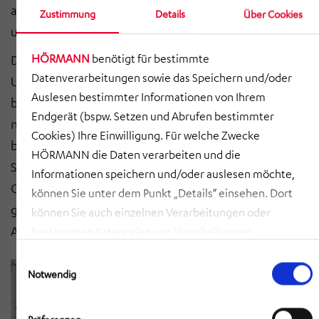
aber auch die Lebenswegbetrachtung von Anlagen
Zustimmung
Details
Über Cookies
und Verhaltensweisen der Mitarbeiter:innen.
HÖRMANN
benötigt für bestimmte
Das Umweltmanagement wird von der
Datenverarbeitungen sowie das Speichern und/oder
Umweltmanagementbeauftragten (UMB) Carina Egler
Auslesen bestimmter Informationen von Ihrem
betreut: „Auch in diesem Jahr haben wir das Audit
Endgerät (bspw. Setzen und Abrufen bestimmter
nach der internationalen Norm ISO 14001 erfolgreich
Cookies) Ihre Einwilligung. Für welche Zwecke
bestanden. Besonders positiv wurden unser Ecovadis
HÖRMANN die Daten verarbeiten und die
Sustainability Rating Silver, die Investition in die neue
Informationen speichern und/oder auslesen möchte,
Großpresse mit 2.500 Tonnen Presskraft und die
können Sie unter dem Punkt „Details“ einsehen. Dort
großartige Akzeptanz der Dienstfahrräder vom
können Sie auch einzelnen Verarbeitungen oder
Auditor erwähnt.“
bestimmten Kategorien von Verarbeitungen
zustimmen. Mit Klick auf „COOKIES ZULASSEN“ willigen
Einwilligungsauswahl
Sie ein, dass HÖRMANN alle der erläuterten
Notwendig
Informationen speichern sowie auslesen und damit
zusammenhängende Datenverarbeitungen vornehmen