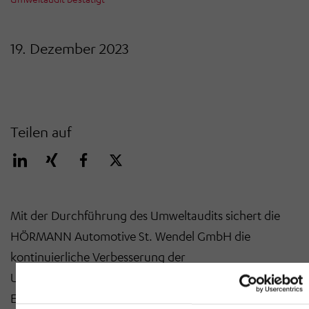
19. Dezember 2023
Teilen auf
Mit der Durchführung des Umweltaudits sichert die
HÖRMANN Automotive St. Wendel GmbH die
kontinuierliche Verbesserung der
Umweltperformance. Dies betrifft u. a.
Energieverbrauch, Abwasser, Abfälle und Emissionen,